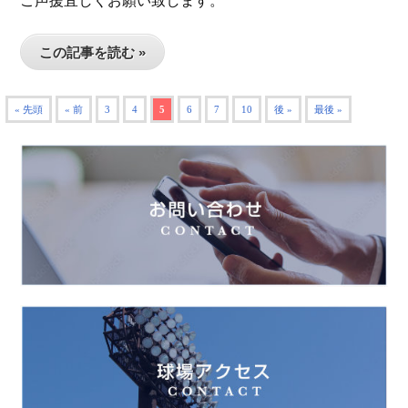
ご声援宜しくお願い致します。
この記事を読む »
« 先頭
« 前
3
4
5
6
7
10
後 »
最後 »