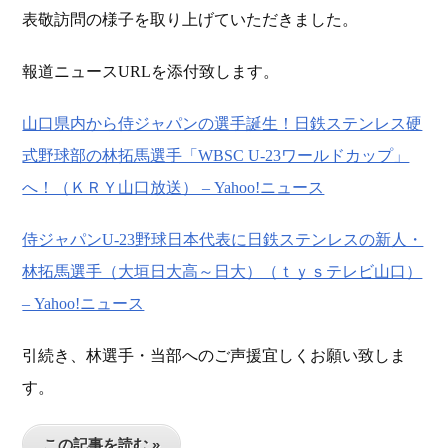
表敬訪問の様子を取り上げていただきました。
報道ニュースURLを添付致します。
山口県内から侍ジャパンの選手誕生！日鉄ステンレス硬
式野球部の林拓馬選手「WBSC U-23ワールドカップ」
へ！（ＫＲＹ山口放送） – Yahoo!ニュース
侍ジャパンU-23野球日本代表に日鉄ステンレスの新人・
林拓馬選手（大垣日大高～日大）（ｔｙｓテレビ山口）
– Yahoo!ニュース
引続き、林選手・当部へのご声援宜しくお願い致しま
す。
この記事を読む »