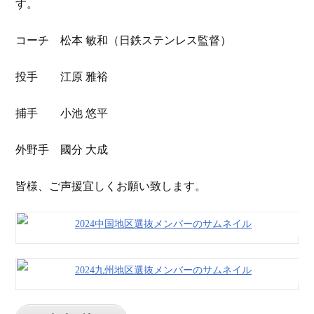
す。
コーチ 松本 敏和（日鉄ステンレス監督）
投手 江原 雅裕
捕手 小池 悠平
外野手 國分 大成
皆様、ご声援宜しくお願い致します。