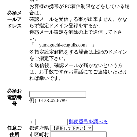
お客様の携帯が PC着信制限などをしている場
合は、
必須
メ
確認メールを受信する事が出来ません。かな
ールア
らず指定ドメイン登録をするか、
ドレス
迷惑メール設定を解除の上で送信して下さ
い。
「 yamaguchi-seagulls.com 」
※ 指定設定解除をする場合は上記のドメイン
をご指定下さい。
※ 送信後、確認メールが届かないという方
は、お手数ですがお電話にてご連絡いただけ
れば幸いです。
必須
お
電話番
例）0123-45-6789
号
〒
郵便番号を調べる
任意
ご
都道府県
住所
市区町村