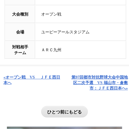
大会種別
オープン戦
会場
ユーピーアールスタジアム
対戦相手
ＡＲＣ九州
チーム
«オープン戦 VS ＪＦＥ西日
第97回都市対抗野球大会中国地
本へ
区二次予選 VS 福山市・倉敷
市：ＪＦＥ西日本へ»