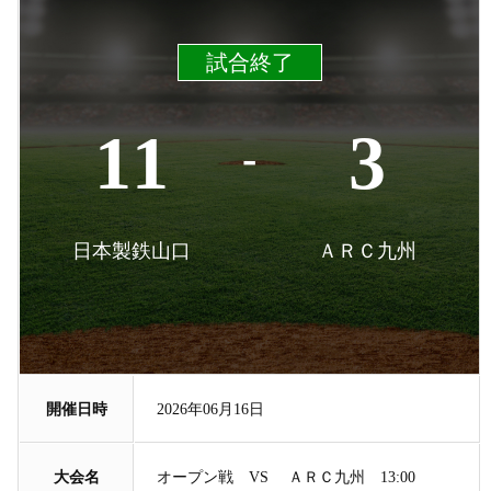
試合終了
11
3
-
日本製鉄山口
ＡＲＣ九州
開催日時
2026年06月16日
大会名
オープン戦 VS ＡＲＣ九州 13:00