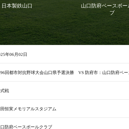
日本製鉄山口
山口防府ベースボー
ブ
025年06月02日
第96回都市対抗野球大会山口県予選決勝 VS 防府市：山口防府ベ
公式戦
津田恒実メモリアルスタジアム
山口防府ベースボールクラブ