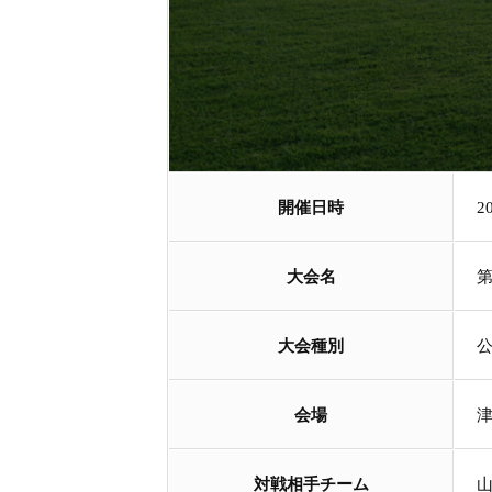
開催日時
2
大会名
大会種別
会場
対戦相手チーム