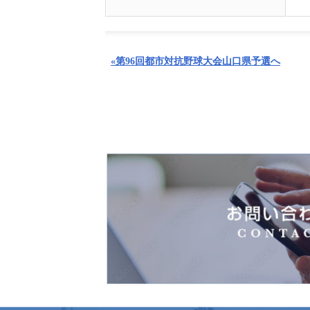
«第96回都市対抗野球大会山口県予選へ