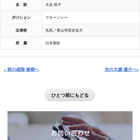
名 前
大谷 裕子
ポジション
マネージャー
出身校
光高／青山学院女短大
所 属
日本製鉄
« 前の成畑 俊樹へ
次の大越 遼介へ»