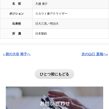
名 前
大越 遼介
ポジション
スカウト兼アナライザー
出身校
日大三高／明治大
所 属
日本製鉄
« 前の大谷 裕子へ
次の山口 直哉へ»