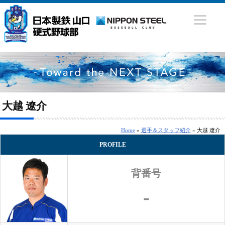
大越 遼介
Home
»
選手＆スタッフ紹介
» 大越 遼介
PROFILE
背番号
-