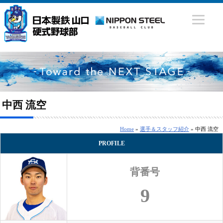
中西 流空
Home
»
選手＆スタッフ紹介
» 中西 流空
PROFILE
背番号
9