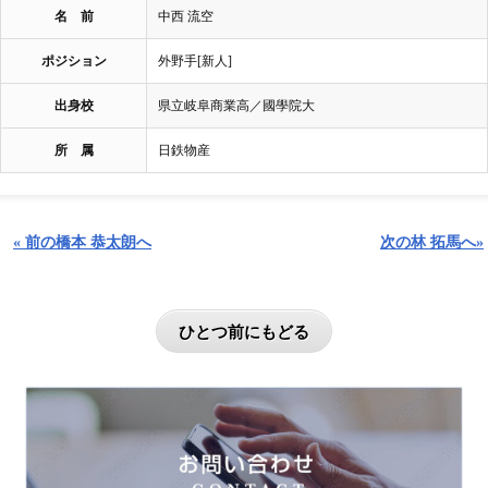
名 前
中西 流空
ポジション
外野手[新人]
出身校
県立岐阜商業高／國學院大
所 属
日鉄物産
« 前の橋本 恭太朗へ
次の林 拓馬へ»