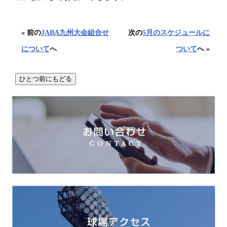
« 前の
JABA九州大会組合せ
次の
5月のスケジュールに
について
へ
ついて
へ »