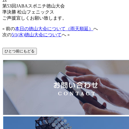
第53回JABAスポニチ徳山大会
準決勝 松山フェニックス
ご声援宜しくお願い致します。
« 前の
本日の徳山大会について（雨天順延）
へ
次の
5/1(水)徳山大会について
へ »