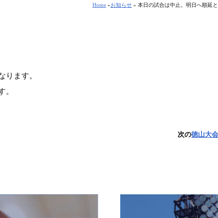
Home
»
お知らせ
» 本日の試合は中止。明日へ順延
なります。
す。
次の
徳山大会